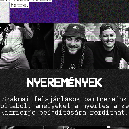
hétre.
szakmai felajánlá
NYEREMÉNYEK
Szakmai felajánlások partnereink
voltából, amelyeket a nyertes a ze
karrierje beindítására fordíthat.