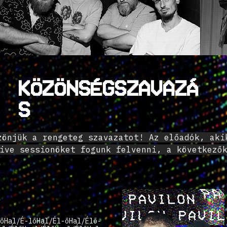
KÖZÖNSÉGSZAVAZÁ
S
zönjük a rengeteg szavazatot! Az előadók, aki
ive sessionöket fogunk felvenni, a következő
őHal/É-lőHal/Él-őHal/Élő-