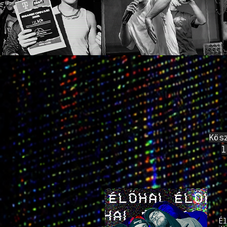
Kös
l
Él