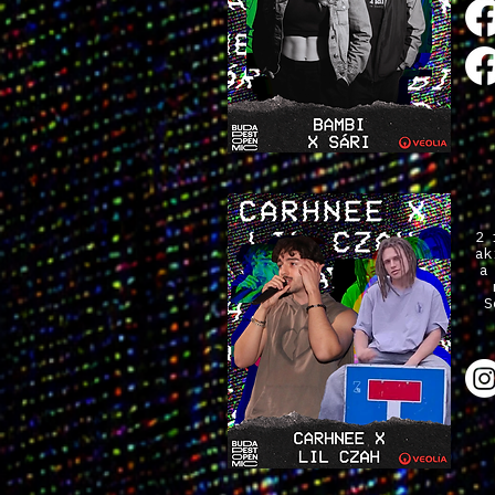
2 
ak
a
S