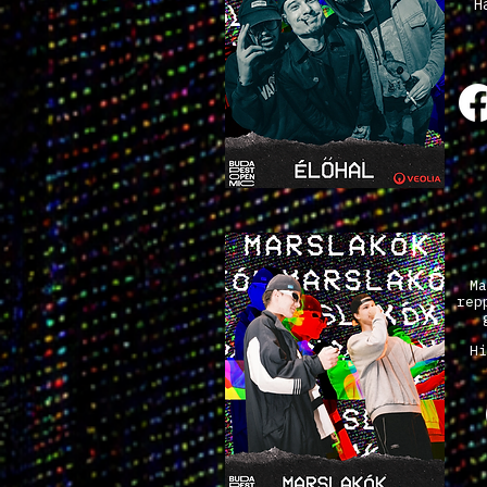
H
Ma
rep
Hi