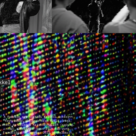
kkel
k:
A Pavilon egy borsodi faluból érkezett
testvérpár, Irlanda Áron KUVIK (zene,
ének) és Irlanda Kristóf KAIIER (szöveg,
rap) alternatív bass-folk hip-punk
formációja. A zenekar 2022-ben alakult,