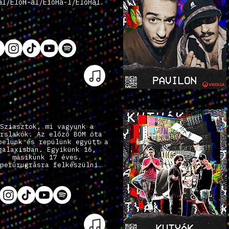
al/ÉlőH-al/ÉlőHa-l/ÉlőHal
Sziasztok, mi vagyunk a
rslakók. Az előző BOM óta
pelünk és repülünk együtt a
galaxisban. Egyikünk 16,
másikunk 17 éves.
perűrugrásra felkészülni…