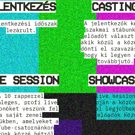
LENTKEZÉS
CASTIN
lentkezési időszak
A jelentkezők k
szakmai stábun
lezárult.
előadót választ
akik közül a köz
dönti el szavazá
hogy ki legyen 
továbbjutó.
E SESSION
SHOWCAS
A 10 rapperrel
A live sessio
nleges, profi live
alapján a közö
onöket veszünk fel
által legjobba
a saját zenei
ítélt előadók köz
ükben, amelyeket a
élő döntő kere
Tube-csatornánkon
belül dől el, ho
zünk közzé hétről
nyeri a versenyt