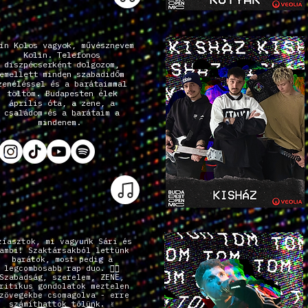
in Kolos vagyok, művésznevem
Kolin. Telefonos
diszpécserként dolgozom,
emellett minden szabadidőm
zenéléssel és a barátaimmal
töltöm. Budapesten élek
április óta, a zene, a
családom és a barátaim a
mindenem.
ziasztok, mi vagyunk Sári és
ambi! Szaktársakból lettünk
barátok, most pedig a
legcombosabb rap duo. 😮‍💨
Szabadság, szerelem, ZENE,
ritikus gondolatok meztelen
zövegekbe csomagolva - erre
számíthattok tőlünk. ✌️