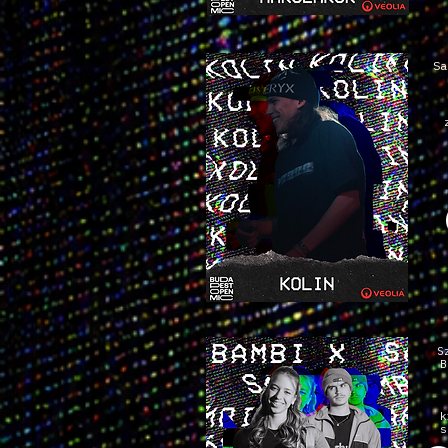
Sa
S
B
k
s