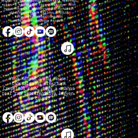
amikor is egy depresszió-áztatta nyárvégi
estén, a nap utolsó harangzúgásában Áron
bugyinedvesítő zsiványsággal eszközölt
akkordvezetéseit hallván Kristóf
kényszeres, ámbár jambikus
verbálmaszturbálásba kezdett.
Yooo Kutyák in da house!
Csócsálgatni érkeztünk
Csepelről csak, hogy a csahos
real rap reprezentálva legyen.
Na csumi!