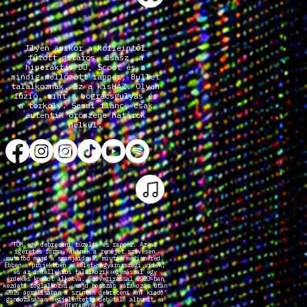
Ilyen amikor a koffeintől
fűtött gitáros, Csasz, a
hiperaktív DJ, $coot és a
mindig mellőzött rapper, Bullet
találkoznak. Ez a kisHÁZ. Olyan
fúzió, mint a bográcsgulyás és
a törköly. Semmi flanc, csak
autentik örömzene határok
nélkül.
TOM egy debreceni tűzoltó és rapper. Az az
ígéretes forma, akinek a zenéjét szívesen
mutatod majd a spanjaidnak, miután megismered.
Ebben a projektben a kelet-magyarországi vidék,
és az intellektus találkozik egymással egy
érdekes kombót alkotva. Szövegírással 2020-ban
kezdett foglalkozni, majd hosszas várakozás után
2026 áprilisában a szintén debreceni HnT kiadó
gondozásában megjelentette debütáló albumát, a
DIKTAF:ON-t.