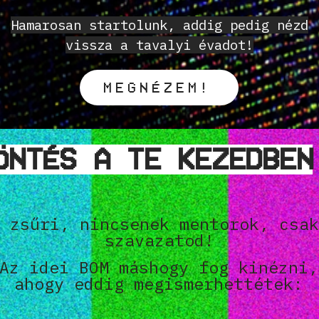
Hamarosan startolunk, addig pedig nézd
vissza a tavalyi évadot!
MEGNÉZEM!
ÖNTÉS A TE KEZEDBEN
 zsűri, nincsenek mentorok, csak
szavazatod!
Az idei BOM máshogy fog kinézni,
ahogy eddig megismerhettétek: