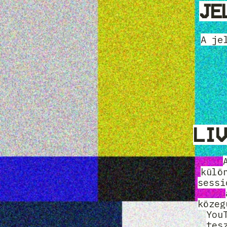
JE
A je
LIV
külö
sessi
közeg
You
tes