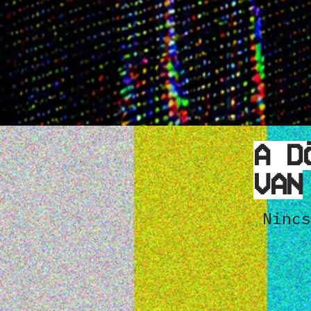
A D
VAN
Nincs