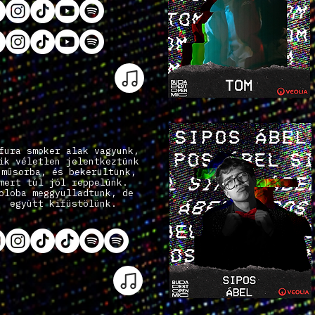
fura smoker alak vagyunk,
ik véletlen jelentkeztünk
 műsorba, és bekerültünk,
mert túl jól reppelünk.
oloba meggyulladtunk, de
együtt kifüstölünk.