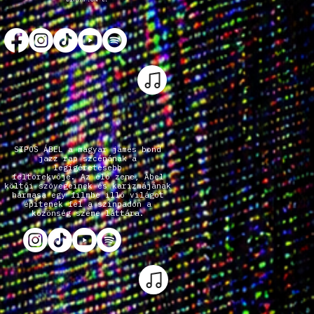
SIPOS ÁBEL a magyar james bond
jazz rap szcénának a
legígéretesebb
feltörekvője. Az élő zene, Ábel
költői szövegeinek és karizmájának
hármasa egy filmbe illő világot
építenek fel a színpadon a
közönség szeme láttára.