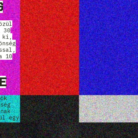
G
özül
k 30
 ki,
önség
ssal,
a 10
E
nök
nség
knak
ül egy
tein
gy ki
 és a